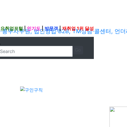
주요취업포털
|
인기도
|
방문객
|
재취업 1위 달성
Go