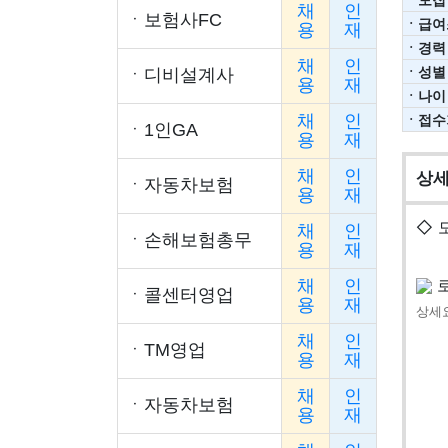
채
인
ㆍ
보험사FC
ㆍ급여
용
재
ㆍ경력
채
인
ㆍ성별
ㆍ
디비설계사
용
재
ㆍ나이
채
인
ㆍ접수
ㆍ
1인GA
용
재
채
인
상
ㆍ
자동차보험
용
재
◇ 
채
인
ㆍ
손해보험총무
용
재
로
채
인
ㆍ
콜센터영업
용
재
상세
채
인
ㆍ
TM영업
용
재
채
인
ㆍ
자동차보험
용
재