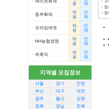
ㆍ
메리츠화재
- 
용
재
- 
채
인
- 
ㆍ
동부화재
용
재
채
인
ㆍ
프라임에셋
용
재
채
인
ㆍ
NH농협생명
용
재
채
인
ㆍ
위촉직
용
재
지역별 모집정보
서울
경기
인천
부산
대구
대전
광주
울산
강원
경북
경남
전북