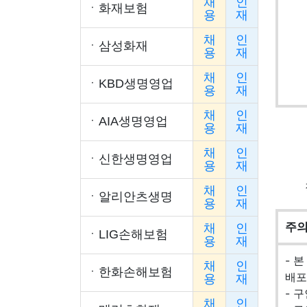
채
인
ㆍ
화재보험
용
재
채
인
ㆍ
삼성화재
용
재
채
인
ㆍ
KBD생명영업
용
재
채
인
ㆍ
AIA생명영업
용
재
채
인
ㆍ
신한생명영업
용
재
채
인
ㆍ
알리안츠생명
용
재
주
채
인
ㆍ
LIG손해보험
용
재
- 
채
인
ㆍ
한화손해보험
배포
용
재
- 
채
인