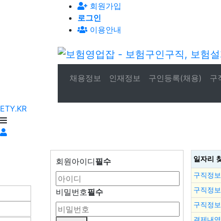
회원가입
로그인
이용안내
채용정보
인재정보
구인등록(채용)
구
ETY.KR
일자리 
회원아이디
필수
구직정보
구직정보
비밀번호
필수
구직정보
결제내역