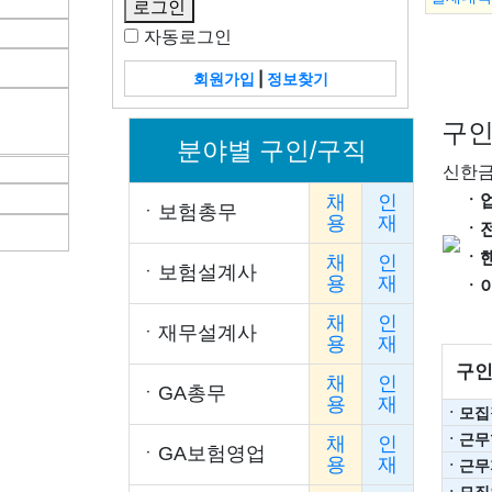
자동로그인
회원가입
|
정보찾기
구인
분야별 구인/구직
신한금
ㆍ
채
인
ㆍ
보험총무
용
재
ㆍ
ㆍ
채
인
ㆍ
보험설계사
용
재
ㆍ
채
인
ㆍ
재무설계사
용
재
구인
채
인
ㆍ
GA총무
용
재
ㆍ모집
ㆍ근무
채
인
ㆍ
GA보험영업
용
재
ㆍ근무
ㆍ모집