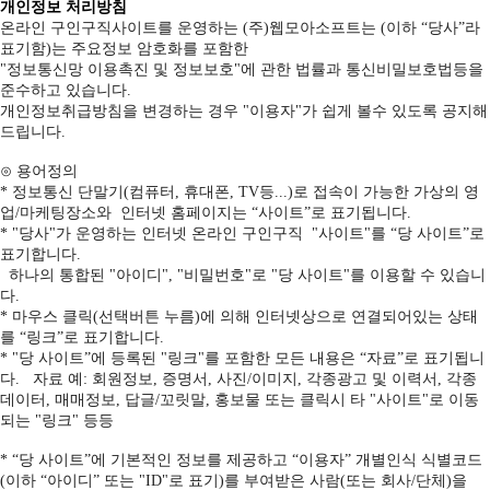
개인정보 처리방침
온라인 구인구직사이트를 운영하는 (주)웹모아소프트는 (이하 “당사”라
표기함)는 주요정보 암호화를 포함한
"정보통신망 이용촉진 및 정보보호"에 관한 법률과 통신비밀보호법등을
준수하고 있습니다.
개인정보취급방침을 변경하는 경우 "이용자"가 쉽게 볼수 있도록 공지해
드립니다.
⊙ 용어정의
* 정보통신 단말기(컴퓨터, 휴대폰, TV등...)로 접속이 가능한 가상의 영
업/마케팅장소와 인터넷 홈페이지는 “사이트”로 표기됩니다.
* "당사"가 운영하는 인터넷 온라인 구인구직 "사이트"를 “당 사이트”로
표기합니다.
하나의 통합된 "아이디", "비밀번호"로 "당 사이트"를 이용할 수 있습니
다.
* 마우스 클릭(선택버튼 누름)에 의해 인터넷상으로 연결되어있는 상태
를 “링크”로 표기합니다.
* "당 사이트”에 등록된 "링크"를 포함한 모든 내용은 “자료”로 표기됩니
다. 자료 예: 회원정보, 증명서, 사진/이미지, 각종광고 및 이력서, 각종
데이터, 매매정보, 답글/꼬릿말, 홍보물 또는 클릭시 타 "사이트"로 이동
되는 "링크" 등등
* “당 사이트”에 기본적인 정보를 제공하고 “이용자” 개별인식 식별코드
(이하 “아이디” 또는 "ID"로 표기)를 부여받은 사람(또는 회사/단체)을