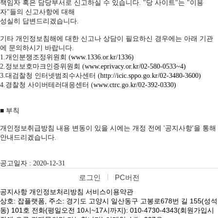
책임자 혹은 담당부서로 신고하실 수 있습니다. "당 사이트"는 "이용
자"들의 신고사항에 대해
성실히 답변드리겠습니다.
기타 개인정보침해에 대한 신고나 상담이 필요하신 경우에는 아래 기관
에 문의하시기 바랍니다.
1.개인분쟁조정위원회 (
www.1336.or.kr/1336)
2.정보보호마크인증위원회 (
www.eprivacy.or.kr/02-580-0533~4)
3.대검찰청 인터넷범죄수사센터 (
http://icic.sppo.go.kr/02-3480-3600)
4.경찰청 사이버테러대응센터 (
www.ctrc.go.kr/02-392-0330)
■ 부칙
개인정보취급방침 내용 변동이 있을 시에는 개정 전에 '공지사항'을 통해
안내드리겠습니다.
공고일자 : 2020-12-31
로그인
PC버전
공지사항
개인정보처리방침
서비스이용약관
상호: 잡플랫폼, 주소: 경기도 고양시 일산동구 고봉로678번 길 155(성석
동) 101호 전화(평일오전 10시~17시까지): 010-4730-4343(회원가입시