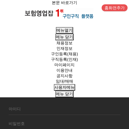
본문 바로가기
홈화면추가
메뉴열기
메뉴
닫기
채용정보
인재정보
구인등록(채용)
구직등록(인재)
마이페이지
이용안내
공지사항
임대/매매
사용자메뉴
메뉴
닫기
회
원
로
그
인