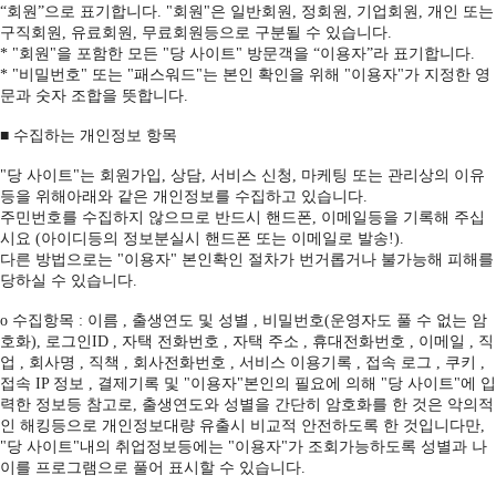
“회원”으로 표기합니다. "회원"은 일반회원, 정회원, 기업회원, 개인 또는
구직회원, 유료회원, 무료회원등으로 구분될 수 있습니다.
* "회원"을 포함한 모든 "당 사이트" 방문객을 “이용자”라 표기합니다.
* "비밀번호" 또는 "패스워드"는 본인 확인을 위해 "이용자"가 지정한 영
문과 숫자 조합을 뜻합니다.
■ 수집하는 개인정보 항목
"당 사이트"는 회원가입, 상담, 서비스 신청, 마케팅 또는 관리상의 이유
등을 위해아래와 같은 개인정보를 수집하고 있습니다.
주민번호를 수집하지 않으므로 반드시 핸드폰, 이메일등을 기록해 주십
시요 (아이디등의 정보분실시 핸드폰 또는 이메일로 발송!).
다른 방법으로는 "이용자" 본인확인 절차가 번거롭거나 불가능해 피해를
당하실 수 있습니다.
ο 수집항목 : 이름 , 출생연도 및 성별 , 비밀번호(운영자도 풀 수 없는 암
호화), 로그인ID , 자택 전화번호 , 자택 주소 , 휴대전화번호 , 이메일 , 직
업 , 회사명 , 직책 , 회사전화번호 , 서비스 이용기록 , 접속 로그 , 쿠키 ,
접속 IP 정보 , 결제기록 및 "이용자"본인의 필요에 의해 "당 사이트"에 입
력한 정보등 참고로, 출생연도와 성별을 간단히 암호화를 한 것은 악의적
인 해킹등으로 개인정보대량 유출시 비교적 안전하도록 한 것입니다만,
"당 사이트"내의 취업정보등에는 "이용자"가 조회가능하도록 성별과 나
이를 프로그램으로 풀어 표시할 수 있습니다.