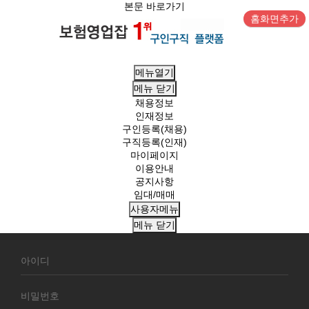
본문 바로가기
홈화면추가
메뉴열기
메뉴
닫기
채용정보
인재정보
구인등록(채용)
구직등록(인재)
마이페이지
이용안내
공지사항
임대/매매
사용자메뉴
메뉴
닫기
회
원
로
그
인