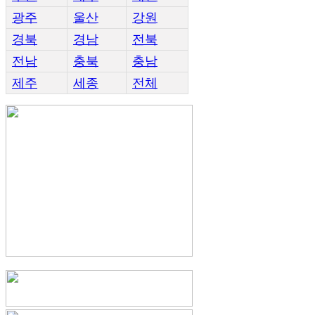
광주
울산
강원
경북
경남
전북
전남
충북
충남
제주
세종
전체