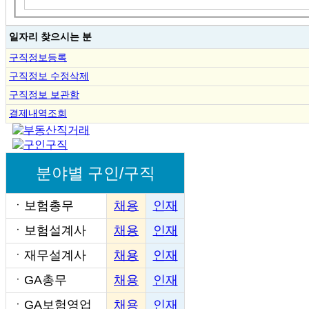
일자리 찾으시는 분
구직정보등록
구직정보 수정삭제
구직정보 보관함
결제내역조회
분야별 구인/구직
ㆍ
보험총무
채용
인재
ㆍ
보험설계사
채용
인재
ㆍ
재무설계사
채용
인재
ㆍ
GA총무
채용
인재
ㆍ
GA보험영업
채용
인재