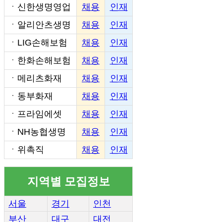
ㆍ
신한생명영업
채용
인재
ㆍ
알리안츠생명
채용
인재
ㆍ
LIG손해보험
채용
인재
ㆍ
한화손해보험
채용
인재
ㆍ
메리츠화재
채용
인재
ㆍ
동부화재
채용
인재
ㆍ
프라임에셋
채용
인재
ㆍ
NH농협생명
채용
인재
ㆍ
위촉직
채용
인재
지역별 모집정보
서울
경기
인천
부산
대구
대전