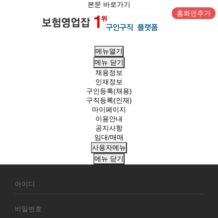
본문 바로가기
홈화면추가
메뉴열기
메뉴
닫기
채용정보
인재정보
구인등록(채용)
구직등록(인재)
마이페이지
이용안내
공지사항
임대/매매
사용자메뉴
메뉴
닫기
회
원
로
그
인